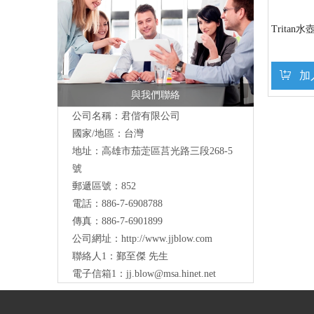
Tritan水
加
與我們聯絡
公司名稱：君偕有限公司
國家/地區：台灣
地址：高雄市茄萣區莒光路三段268-5
號
郵遞區號：852
電話：886-7-6908788
傳真：886-7-6901899
公司網址：
http://www.jjblow.com
聯絡人1：鄞至傑 先生
電子信箱1：
jj.blow@msa.hinet.net