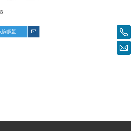
水壺
入詢價籃
詢價