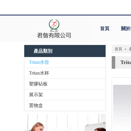
首頁
關於
首頁
»
產品類別
Tri
Tritan水壺
Tritan水杯
塑膠砧板
展示架
置物盒